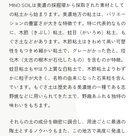
MINO SOILは美濃の採掘場から採取された素材として
の粘土から始まります。美濃地方の粘土は、バリエー
ションの豊富さが大きな特徴です。特に代表的なもの
に、木節（きぶし）粘土、蛙目（がいろめ）粘土、も
ぐさ土などがあります。木節粘土はきわめて高い可塑
性をもつきめ細かい粘土で、グレーがかった色と、珪
化木（太古の樹木が石化したもの）を含むのが特徴。
蛙目粘土もやはり上質な白粘土で、木節粘土よりわず
かに粒子が大きく、名称の由来になった石英粒を含ん
でいます。もぐさ土は歴史ある美濃焼の一種である志
野焼などに用いられてきた土で、野趣あふれる独特の
味わいをもちます。
それらの土の成分を緻密に調合し、用途ごとに最適の
陶土とするノウハウもまた、この地方で高度に発達し