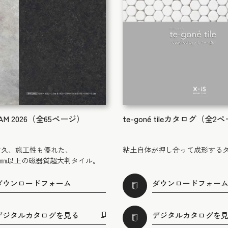
AM 2026（全65ページ）
te-goné tileカタログ（全2
耐久、施工性も優れた、
粘土自体が押し合って成形する
3000㎜以上の磁器質超大判タイル。
ダウンロードフォーム
ダウンロードフォー
デジタルカタログを見る
デジタルカタログを