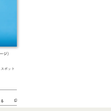
ページ）
にスポット
ム
見る