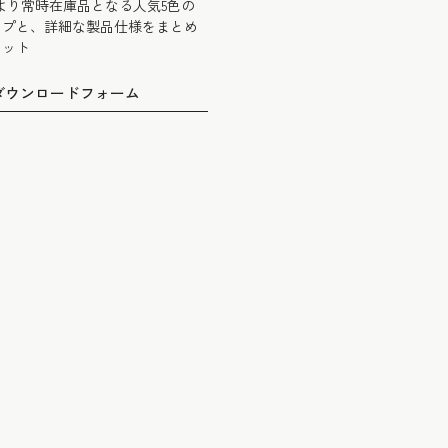
4月より常時在庫品となる人気5色の
ップと、詳細な製品仕様をまとめ
レット
ダウンロードフォーム