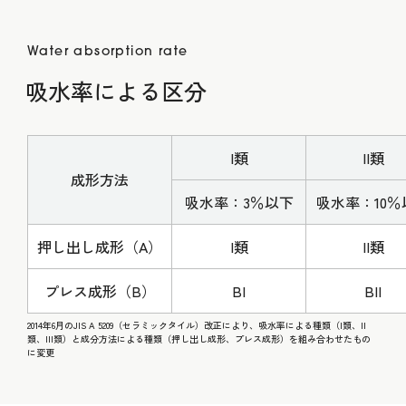
Water absorption rate
吸水率による区分
I類
II類
成形方法
吸水率：3％以下
吸水率：10％
押し出し成形（A）
I類
II類
プレス成形（B）
BI
BII
2014年6月のJIS A 5209（セラミックタイル）改正により、吸水率による種類（I類、II
類、III類）と成分方法による種類（押し出し成形、プレス成形）を組み合わせたもの
に変更