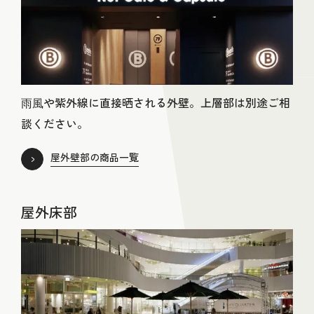
⾬⾵や紫外線に直接晒される外壁。上層部は別途ご相
談ください。
屋外壁部の商品一覧
屋外床部