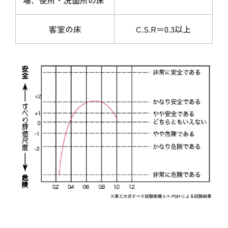
場、便所・洗面所の床
客室の床
C.S.R＝0.3以上