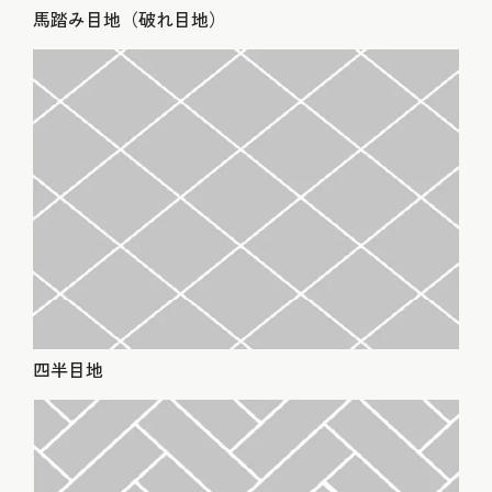
馬踏み目地（破れ目地）
四半目地