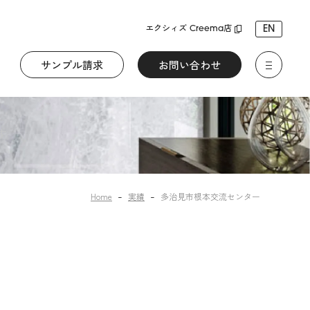
EN
エクシィズ Creema店
サンプル請求
お問い合わせ
す
Home
実績
多治見市根本交流センター