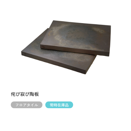
侘び寂び陶板
フロアタイル
常時在庫品