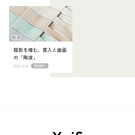
陰影を嗜む。貫入と曲面
の「陶波」
2022.12.12
製品紹介