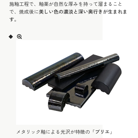
施釉工程で、釉薬が自然な厚みを持って溜まること
で、焼成後に
美しい色の濃淡と深い奥行きが生まれま
す
。
メタリック釉による光沢が特徴の「
ブリエ
」