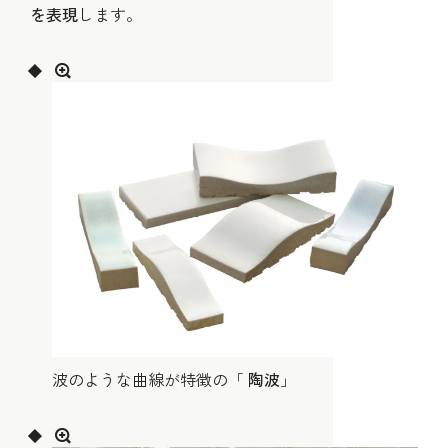
を表現
します。
波のような曲線が特徴の「
陶波
」