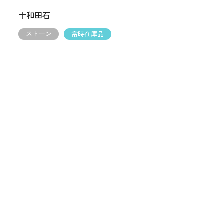
十和田石
ストーン
常時在庫品