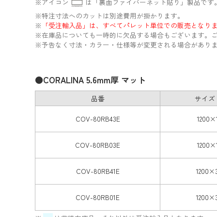
※アイコン
は「裏面ファイバーネット貼り」製品です
※特注寸法へのカットは別途費用が掛かります。
※
「受注輸入品」は、すべてパレット単位での販売となり
※在庫品についても一時的に欠品する場合もございます。ご
※予告なく寸法・カラー・仕様等が変更される場合があり
●CORALINA 5.6mm厚 マット
品番
サイズ 
COV-80RB43E
1200×
COV-80RB03E
1200×
COV-80RB41E
1200×
COV-80RB01E
1200×