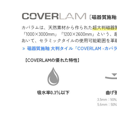
［磁器質施釉
カバラムは、天然素材から作られた
超大判磁器
「1000×3000mm」「1200×2600mm
おいて、セラミックタイルの使用可能範囲を革新
磁器質施釉 大判タイル「COVERLAM -カバ
【COVERLAMの優れた特性】
吸水率0.3％以下
曲げ
3.5mm：90
5.6mm：50