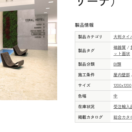
リーナ）
製品情報
製品カテゴリ
大判タイ
磁器質
/
製品タグ
ット面状
製品分類
BI類
施工条件
屋内壁部
サイズ
1200x1200
色幅
中
在庫状況
受注輸入
掲載カタログ
総合カタ