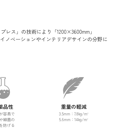
レス」の技術により「1200×3600mm」
建築のイノベーションやインテリアデサインの分野に
薬品性
重量の軽減
が容易で
3.5mm：7.8kg/m
2
や細菌の
5.6mm：14kg/m
2
を防げる