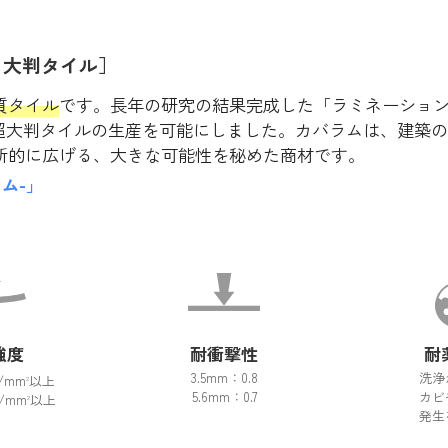
 大判タイル］
質タイル
です。長年の研究の結果完成した「ラミネーションプ
」という、超大判タイルの生産を可能にしました。カバラムは、
的に広げる、大きな可能性を秘めた商材です。
ラム-」
強度
耐衝撃性
耐
3.5mm：0.8
洗浄
N/mm
以上
2
5.6mm：0.7
カビ
N/mm
以上
2
発生