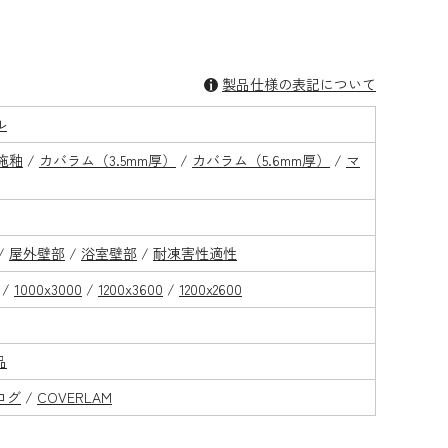
製品仕様の表記について
ル
施釉
/
カバラム（3.5mm厚）
/
カバラム（5.6mm厚）
/
マ
/
屋外壁部
/
浴室壁部
/
耐凍害性適性
/
1000x3000
/
1200x3600
/
1200x2600
品
ログ
/
COVERLAM